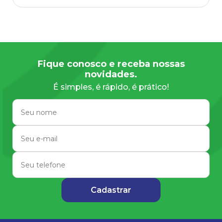
Companhia I sob orientação da Prof.
Doutora Regina Ramadinha. Atuou como
médico veterinário de apoio técnico (FAPUR)
no Hospital Veterinário de Pequenos
animais, nos setores de Clínica Médica Geral
Fique conosco e receba nossas
e Dermatologia de Pequenos Animais. Atua
novidades.
como veterinário clínico e dermatologista.
É simples, é rápido, é prático!