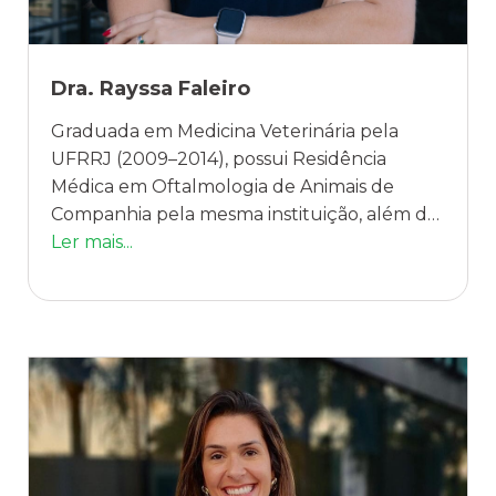
Dra. Rayssa Faleiro
Graduada em Medicina Veterinária pela
UFRRJ (2009–2014), possui Residência
Médica em Oftalmologia de Animais de
Companhia pela mesma instituição, além de
Mestrado em Medicina Veterinária (Patologia
Ler mais...
e Ciências Clínicas) pela UFRRJ. É
especialista em Oftalmologia Veterinária e
Microcirurgia Ocular pelo Instituto
Qualittas, e em Oftalmologia Veterinária
pelo CLOVE e CBOV. Atua desde 2017 como
preceptora voluntária de Oftalmologia
Veterinária na UFRRJ, orientando residentes
e contribuindo para a formação de novos
profissionais. Possui experiência prática