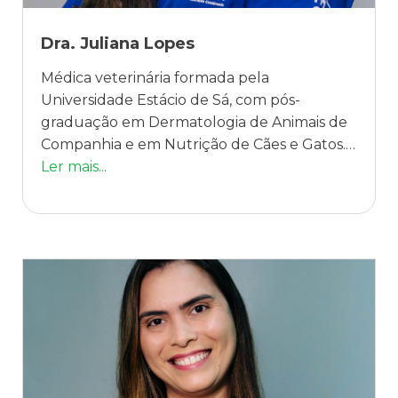
Dra. Juliana Lopes
Médica veterinária formada pela
Universidade Estácio de Sá, com pós-
graduação em Dermatologia de Animais de
Companhia e em Nutrição de Cães e Gatos.
Mestrado em Pesquisa Clínica no INI-
Ler mais...
FIOCRUZ. Professora e Coordenadora no
CDMV- Rio de Janeiro. É especialista em
atendimento domiciliar veterinário, atuando
como empreendedora à frente da LAPET,
empresa referência nesse segmento.
Paralelamente, dedica-se ao estudo de
marketing e estratégias de negócios, com
formações na M2BR Academy, em
Neuromarketing com André Diamand, Sexy
Canvas e empreendedorismo pelo SEBRAE.