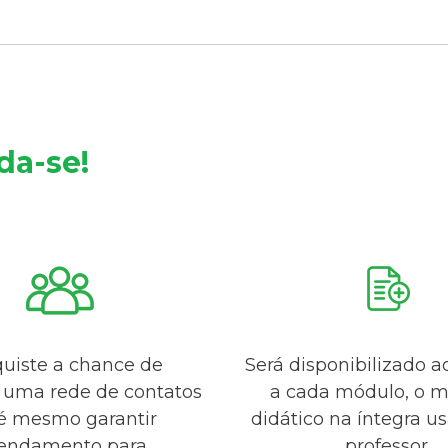
da-se!
uiste a chance de
Será disponibilizado a
r uma rede de contatos
a cada módulo, o m
té mesmo garantir
didático na íntegra u
endamento para
professor.