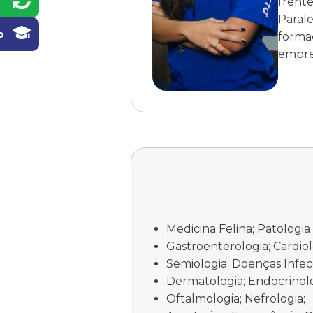
frent
Parale
o
forma
empre
Medicina Felina; Patologia 
Gastroenterologia; Cardiol
Semiologia; Doenças Infecc
Dermatologia; Endocrinolo
Oftalmologia; Nefrologia;