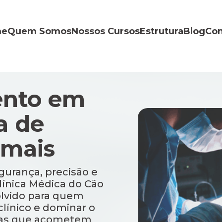
me
Quem Somos
Nossos Cursos
Estrutura
Blog
Con
ento em
a de
imais
gurança, precisão e
Clínica Médica do Cão
olvido para quem
clínico e dominar o
gias que acometem