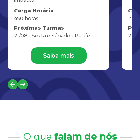
Carga Horária
Car
450 horas
27 h
Próximas Turmas
Pró
21/08 - Sexta e Sábado - Recife
23/1
Saiba mais
O que
falam de nós