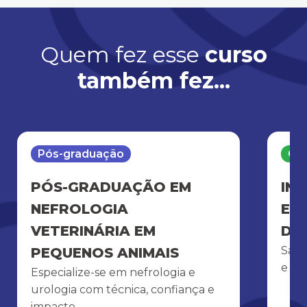
Quem fez esse
curso
também fez...
Pós-graduação
Cur
PÓS-GRADUAÇÃO EM
IN
NEFROLOGIA
EM
VETERINÁRIA EM
DE
Salv
PEQUENOS ANIMAIS
e cla
Especialize-se em nefrologia e
urologia com técnica, confiança e
impacto.