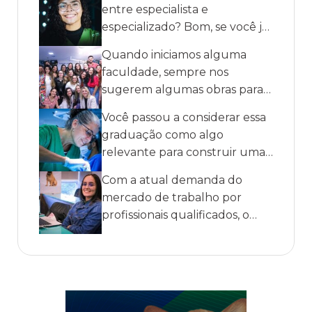
entre especialista e
especializado? Bom, se você já
é médico veterinário ou está
Quando iniciamos alguma
prestes a se formar, deve estar
faculdade, sempre nos
sonhando com a carreira e
sugerem algumas obras para
deseja
comprarmos, não é mesmo?
Você passou a considerar essa
Mas, você já se perguntou
graduação como algo
quais são os livros de
relevante para construir uma
veterinária para iniciantes que
carreira profissional, mas não
são mais
Com a atual demanda do
sabe direito quais são as áreas
mercado de trabalho por
de atuação do médico
profissionais qualificados, o
veterinário? Neste artigo,
estudante deve estar
abordaremos
preparado para os desafios
constantes em sua profissão.
Nesse sentido, se você ainda
está na